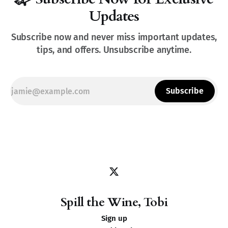
Updates
Subscribe now and never miss important updates,
tips, and offers. Unsubscribe anytime.
Subscribe
Spill the Wine, Tobi
Sign up