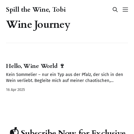
Spill the Wine, Tobi
Wine Journey
Hello, Wine World 🍷
Kein Sommelier – nur ein Typ aus der Pfalz, der sich in den
Wein verliebt. Begleite mich auf meiner chaotischen,
neugierigen Reise durch Verkostungen, Fehltritte und
16 Apr 2025
spannende Fakten.
📬 Subscribe Now for Exclusive