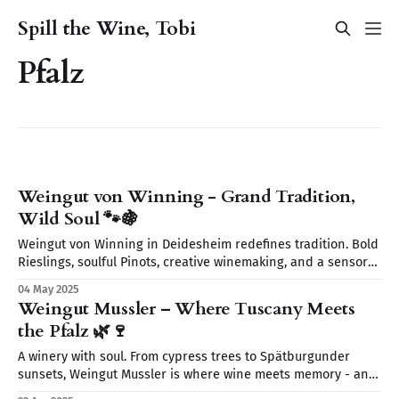
Spill the Wine, Tobi
Pfalz
Weingut von Winning - Grand Tradition,
Wild Soul 🐾🍇
Weingut von Winning in Deidesheim redefines tradition. Bold
Rieslings, soulful Pinots, creative winemaking, and a sensory
journey await. From wild yeasts to Restaurant Leopold’s
04 May 2025
elegant pairings discover a place where wine tells a story.
Weingut Mussler – Where Tuscany Meets
the Pfalz 🌿🍷
A winery with soul. From cypress trees to Spätburgunder
sunsets, Weingut Mussler is where wine meets memory - and
where the Pfalz feels like Tuscany.