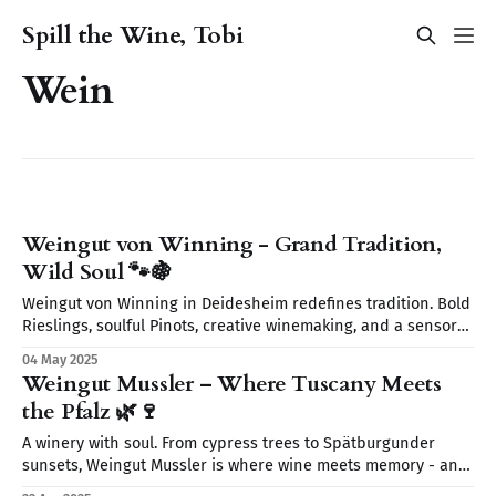
Spill the Wine, Tobi
Wein
Weingut von Winning - Grand Tradition,
Wild Soul 🐾🍇
Weingut von Winning in Deidesheim redefines tradition. Bold
Rieslings, soulful Pinots, creative winemaking, and a sensory
journey await. From wild yeasts to Restaurant Leopold’s
04 May 2025
elegant pairings discover a place where wine tells a story.
Weingut Mussler – Where Tuscany Meets
the Pfalz 🌿🍷
A winery with soul. From cypress trees to Spätburgunder
sunsets, Weingut Mussler is where wine meets memory - and
where the Pfalz feels like Tuscany.